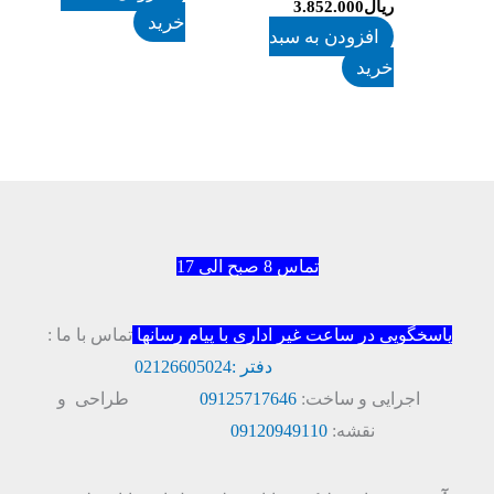
ریال
3.852.000
خرید
افزودن به سبد
خرید
تماس 8 صبح الی 17
پاسخگویی در ساعت غیر اداری با پیام رسانها
تماس با ما :
دفتر :
02126605024
اجرایی و ساخت:
09125717646
طراحی و
نقشه:
09120949110