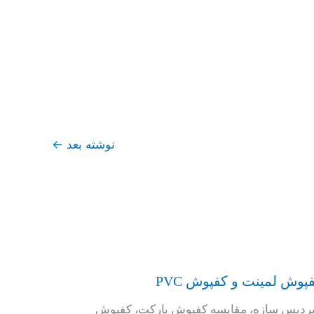
نوشته بعد
←
وش لمینت و کفپوش PVC
ردیس سازه، مقایسه کفپوش پارکت، کفپوش