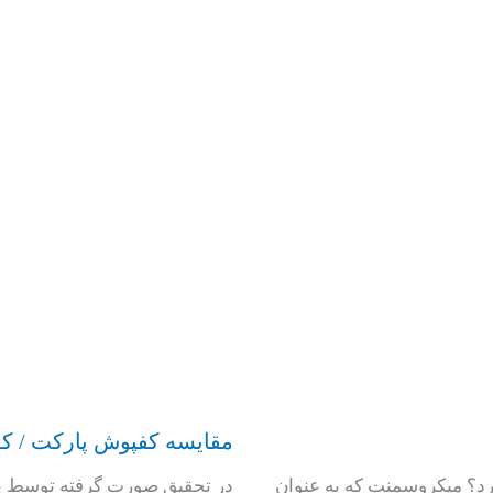
مقایسه کفپوش پارکت / کفپ
؟ میکروسمنت که به عنوان
در تحقیق صورت گرفته توسط پ