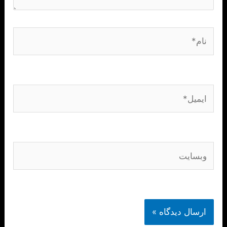
نام*
ایمیل*
وبسایت