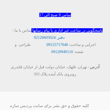
تماس 8 صبح الی 17
پاسخگویی در ساعت غیر اداری با پیام رسانها
تماس با ما :
دفتر :
02126605024
اجرایی و ساخت:
09125717646
طراحی و
نقشه:
09120949110
آدرس
: تهران، قلهک، خیابان دولت قبل از خیابان قلندری
روبروی بانک آینده پلاک 393
کلیه حقوق و حق نشر برای سایت پردیس سازه