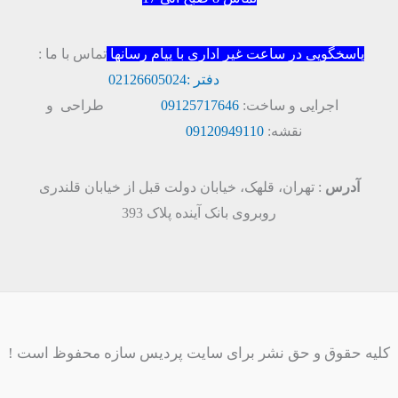
پاسخگویی در ساعت غیر اداری با پیام رسانها
تماس با ما :
دفتر :
02126605024
اجرایی و ساخت:
09125717646
طراحی و
نقشه:
09120949110
آدرس
: تهران، قلهک، خیابان دولت قبل از خیابان قلندری
روبروی بانک آینده پلاک 393
کلیه حقوق و حق نشر برای سایت پردیس سازه محفوظ است !