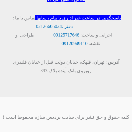
پاسخگویی در ساعت غیر اداری با پیام رسانها
تماس با ما :
دفتر :
02126605024
اجرایی و ساخت:
09125717646
طراحی و
نقشه:
09120949110
آدرس
: تهران، قلهک، خیابان دولت قبل از خیابان قلندری
روبروی بانک آینده پلاک 393
کلیه حقوق و حق نشر برای سایت پردیس سازه محفوظ است !