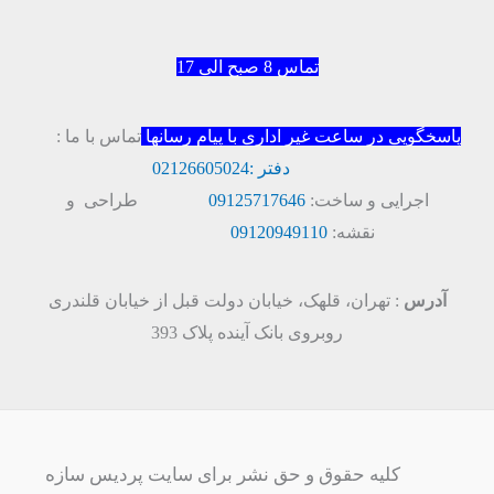
تماس 8 صبح الی 17
پاسخگویی در ساعت غیر اداری با پیام رسانها
تماس با ما :
دفتر :
02126605024
اجرایی و ساخت:
09125717646
طراحی و
نقشه:
09120949110
آدرس
: تهران، قلهک، خیابان دولت قبل از خیابان قلندری
روبروی بانک آینده پلاک 393
کلیه حقوق و حق نشر برای سایت پردیس سازه