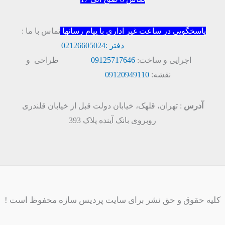
پاسخگویی در ساعت غیر اداری با پیام رسانها
تماس با ما :
دفتر :
02126605024
اجرایی و ساخت:
09125717646
طراحی و
نقشه:
09120949110
آدرس
: تهران، قلهک، خیابان دولت قبل از خیابان قلندری
روبروی بانک آینده پلاک 393
کلیه حقوق و حق نشر برای سایت پردیس سازه محفوظ است !