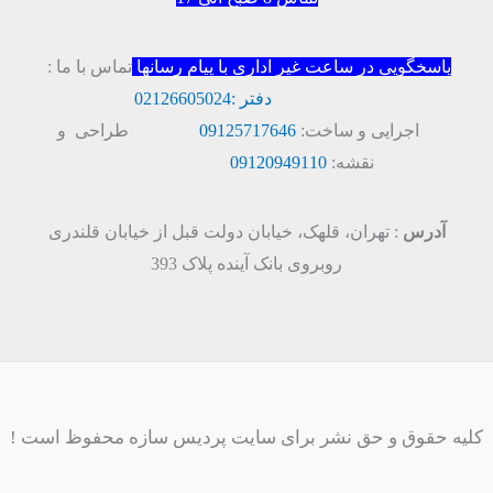
پاسخگویی در ساعت غیر اداری با پیام رسانها
تماس با ما :
دفتر :
02126605024
اجرایی و ساخت:
09125717646
طراحی و
نقشه:
09120949110
آدرس
: تهران، قلهک، خیابان دولت قبل از خیابان قلندری
روبروی بانک آینده پلاک 393
کلیه حقوق و حق نشر برای سایت پردیس سازه محفوظ است !