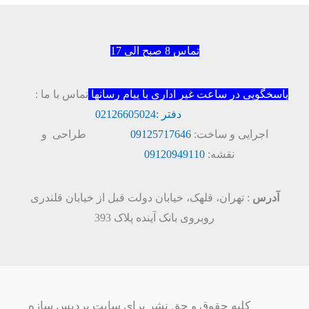
تماس 8 صبح الی 17
پاسخگویی در ساعت غیر اداری با پیام رسانها
تماس با ما :
دفتر :
02126605024
اجرایی و ساخت:
09125717646
طراحی و
نقشه:
09120949110
آدرس
: تهران، قلهک، خیابان دولت قبل از خیابان قلندری
روبروی بانک آینده پلاک 393
کلیه حقوق و حق نشر برای سایت پردیس سازه