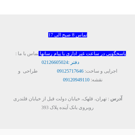
تماس 8 صبح الی 17
پاسخگویی در ساعت غیر اداری با پیام رسانها
تماس با ما :
دفتر :
02126605024
اجرایی و ساخت:
09125717646
طراحی و
نقشه:
09120949110
آدرس
: تهران، قلهک، خیابان دولت قبل از خیابان قلندری
روبروی بانک آینده پلاک 393