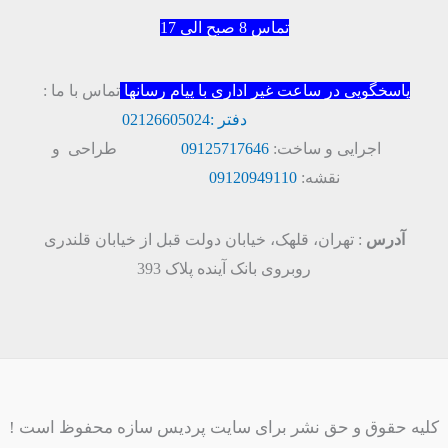
تماس 8 صبح الی 17
پاسخگویی در ساعت غیر اداری با پیام رسانها
تماس با ما :
دفتر :
02126605024
اجرایی و ساخت:
09125717646
طراحی و
نقشه:
09120949110
آدرس
: تهران، قلهک، خیابان دولت قبل از خیابان قلندری
روبروی بانک آینده پلاک 393
کلیه حقوق و حق نشر برای سایت پردیس سازه محفوظ است !