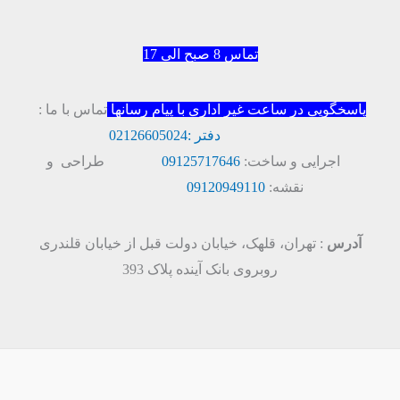
تماس 8 صبح الی 17
پاسخگویی در ساعت غیر اداری با پیام رسانها
تماس با ما :
دفتر :
02126605024
اجرایی و ساخت:
09125717646
طراحی و
نقشه:
09120949110
آدرس
: تهران، قلهک، خیابان دولت قبل از خیابان قلندری
روبروی بانک آینده پلاک 393