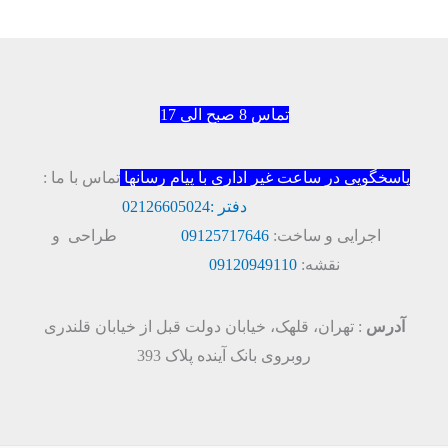
تماس 8 صبح الی 17
پاسخگویی در ساعت غیر اداری با پیام رسانها
تماس با ما :
دفتر :
02126605024
اجرایی و ساخت:
09125717646
طراحی و
نقشه:
09120949110
آدرس
: تهران، قلهک، خیابان دولت قبل از خیابان قلندری
روبروی بانک آینده پلاک 393